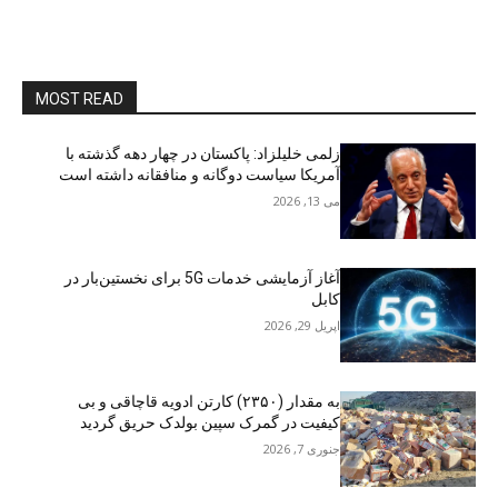
MOST READ
زلمی خلیلزاد: پاکستان در چهار دهه گذشته با
آمریکا سیاست دوگانه و منافقانه داشته است
می 13, 2026
آغاز آزمایشی خدمات 5G برای نخستین‌بار در
کابل
اپریل 29, 2026
به مقدار (۲۳۵۰) کارتن ادویه قاچاقی و بی
کیفیت در گمرک سپین بولدک حریق گردید
جنوری 7, 2026