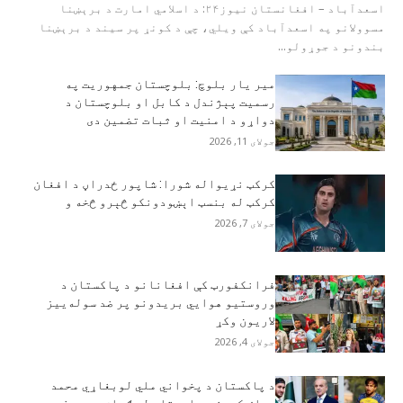
اسعدآباد – افغانستان نیوز۲۴: د اسلامي امارت د برېښنا
مسوولانو په اسعدآباد کې ویلي، چې د کونړ پر سیند د برېښنا
بندونو د جوړولو...
مير يار بلوچ: بلوچستان جمهوریت په
رسمیت پېژندل د کابل او بلوچستان د
دواړو د امنیت او ثبات تضمین دی
جولای 11, 2026
کرکټ نړيواله شورا: شاپور ځدراڼ د افغان
کرکټ له بنسټ اېښودونکو څېرو څخه و
جولای 7, 2026
فرانکفورټ کې افغانانو د پاکستان د
وروستیو هوايي بریدونو پر ضد سوله‌ییز
لاریون وکړ
جولای 4, 2026
د پاکستان د پخواني ملي لوبغاړي محمد
ریاض کورنۍ د ایستلو له ګواښ سره مخ ده