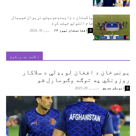
پاکستان د ډایمنډجوبیلي نړیوال فوټبال
جام اتلولي خپله کړه
افغانستان نیوز ۲۴
-
جون 10, 2026
0
د لاسه مه ورکوئ
یونس خان د افغان لوبډلې د سلاکار
روزونکي په توګه وګومارل شو
ابوبکر صدیق
-
جنوري 29, 2025
0