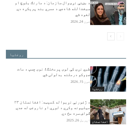
د بښنې نړۍوال سازمان: د مارنګ بلوچ او
سبغت‌الله شاه‌جي د عمري بند پرېکړه دې
لغوه شي
جون 24, 2026
روغتیا
طبي نړۍ کې لوی پرمختګ؛ نوی چسپ د مات
هډوکو درملنه بدلولی شي
جون 15, 2026
روغتیا
د ژغورنې نړيواله کمېټه: افغانستان ۲۳
ميليونه وکړي د لوږې او ناروغۍ له جدي
ګواښ سره مخ دي
اپریل 26, 2025
افغانستان