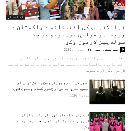
افغانستان
فرانکفورټ کې افغانانو د پاکستان د
وروستیو هوايي بریدونو پر ضد
سوله‌ییز لاریون وکړ
افغانستان نیوز ۲۴
-
جولای 4, 2026
0
فغانستان نيوز۲۴: د جرمني په فرانکفورټ ښار کې سلګونو
افغانانو د پاکستان د وروستیو هوايي بریدونو پر ضد سوله‌ییز
لاریون وکړ او د هغو...
لاهور کې د دوو بهرنیو ښځو د تښتونې او
جنسي تېري په تړاو څلور کسان ونیول شول
جولای 4, 2026
لندن کې د افغان کډوالو ښځينه کرکټ
لوبډلې د بریتانیا له پاچا سره ليدنه
وکړه