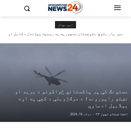
اوس مهال
کرکټ نړيواله شورا: شاپور ځدراڼ د افغان کرکټ له بنسټ
مير يار بلوچ: بلوچستان جمهوریت په رسمیت پېژندل د کابل او
اېښودونکو څېرو څخه و
بلوچستان د دواړو د امنیت او ثبات تضمین دی
مستونګ کې پر پاکستاني ځواکونو د برید او
نښتو راپورونه؛ د مرګ‌ژوبلې د کچې په اړه
بېلابېل ادعاوې
افغانستان نیوز ۲۴
-
جولای 16, 2026