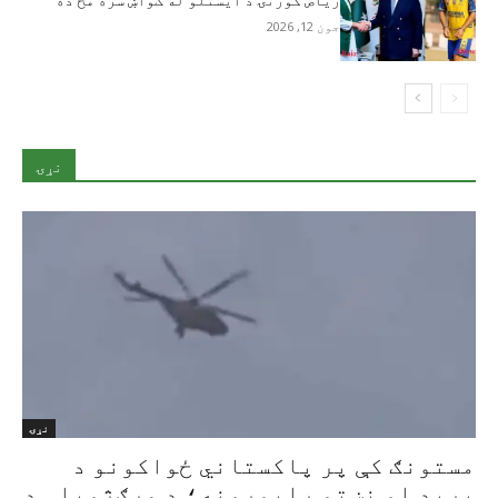
جون 12, 2026
نړۍ
نړۍ
مستونګ کې پر پاکستاني ځواکونو د
برید او نښتو راپورونه؛ د مرګ‌ژوبلې د