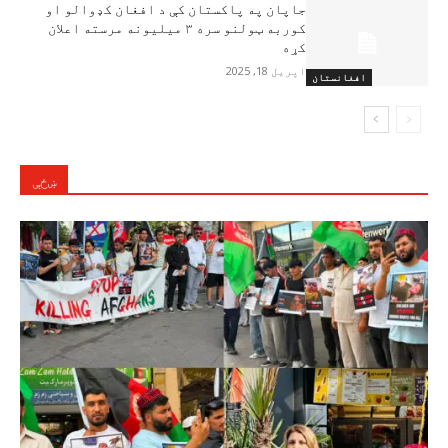
جاپان په پاکستان کې د افغان کډوالو او
کوربه ټولنو سره ۳ ميليونه مرسته اعلان
کړه
اپریل 18, 2025
افغانستان
ښځې