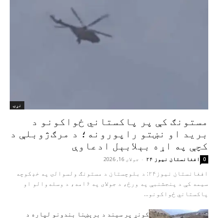
نړۍ
مستونګ کې پر پاکستاني ځواکونو د
برید او نښتو راپورونه؛ د مرګ‌ژوبلې د
کچې په اړه بېلابېل ادعاوې
افغانستان نیوز ۲۴
-
جولای 16, 2026
0
افغانستان نیوز۲۴: د بلوچستان د مستونګ ولسوالۍ په خډکوچه
سیمه کې د پنجشنبې په ورځ، د جولای په ۱۶مه، د وسله‌والو او
پاکستاني ځواکونو...
کونړ پر سیند د برېښنا بندونو لپاره د