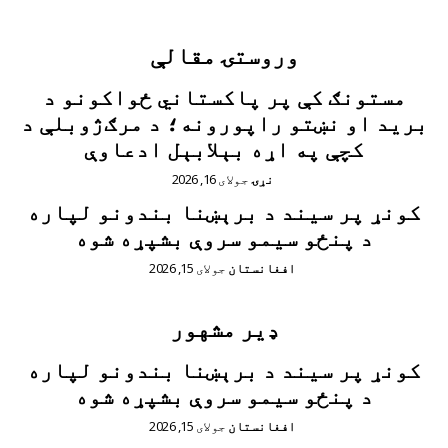
زه دننه غواړم
وروستۍ مقالې
مستونګ کې پر پاکستاني ځواکونو د
برید او نښتو راپورونه؛ د مرګ‌ژوبلې د
کچې په اړه بېلابېل ادعاوې
نړۍ
جولای 16, 2026
کونړ پر سیند د برېښنا بندونو لپاره
د پنځو سیمو سروې بشپړه شوه
افغانستان
جولای 15, 2026
ډیر مشهور
کونړ پر سیند د برېښنا بندونو لپاره
د پنځو سیمو سروې بشپړه شوه
افغانستان
جولای 15, 2026