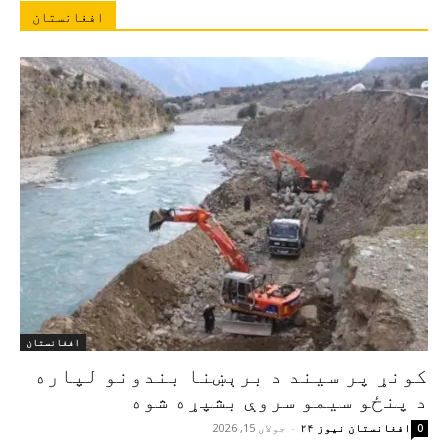
افغانستان
افغانستان
کونړ پر سیند د برېښنا بندونو لپاره
د پنځو سیمو سروې بشپړه شوه
افغانستان نیوز ۲۴
-
جولای 15, 2026
0