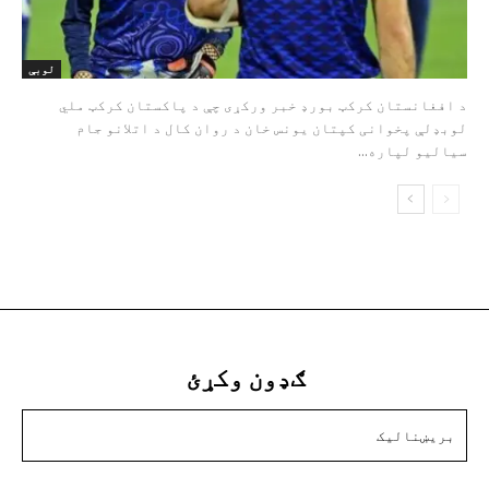
لوبې
د افغانستان کرکټ بورډ خبر ورکړی چې د پاکستان کرکټ ملي
لوبډلې پخوانی کپتان یونس خان د روان کال د اتلانو جام
سیالیو لپاره...
ګډون وکړئ