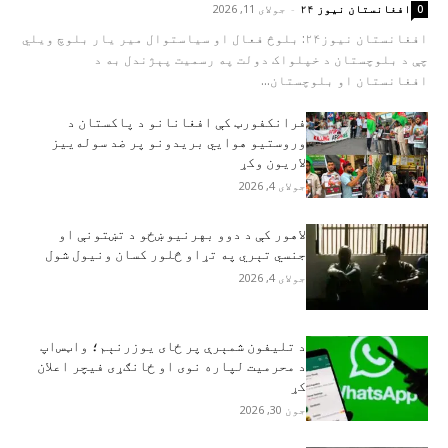
افغانستان نیوز ۲۴
-
جولای 11, 2026
0
افغانستان نيوز۲۴: بلوڅ فعال او سیاستوال میر یار بلوچ ویلي
چې د بلوچستان د خپلواک دولت په رسمیت پېژندل به د
افغانستان او بلوچستان...
فرانکفورټ کې افغانانو د پاکستان د
وروستیو هوايي بریدونو پر ضد سوله‌ییز
لاریون وکړ
جولای 4, 2026
لاهور کې د دوو بهرنیو ښځو د تښتونې او
جنسي تېري په تړاو څلور کسان ونیول شول
جولای 4, 2026
د تلیفون شمېرې پر ځای یوزرنېم؛ واټس‌اپ
د محرمیت لپاره نوی او ځانګړی فیچر اعلان
کړ
جون 30, 2026