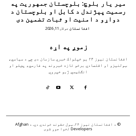
مير يار بلوچ: بلوچستان جمهوریت په
رسمیت پېژندل د کابل او بلوچستان د
دواړو د امنیت او ثبات تضمین دی
افغانستان
جولای 11, 2026
زموږ په اړه
افغانستان نیوز ۲۴ یو خپلواک خبري سازمان دی چې د سیاسي،
ټولنیزو او اقتصادي برخو تازه خبرونه په فارسي، پښتو او
انګلیسي ژبو خپروي
© د افغانستان نیوز ۲۴. ټول حقونه خوندي دي. د
Afghan
Developers
لخوا جوړ شوی