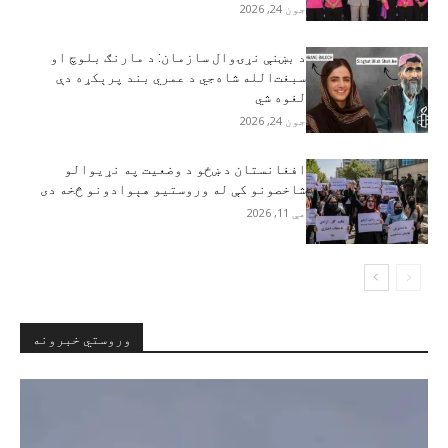
جون 24, 2026
د بښنې نړۍوال سازمان: د مارنګ بلوچ او
سبغت‌الله شاه‌جي د عمري بند پرېکړه دې
لغوه شي
جون 24, 2026
افغانستان د ښځو د وضعیت په نړیوالو
شاخصونو کې له وروستیو هېوادونو څخه دی
مې 11, 2026
وروستي خبرونه