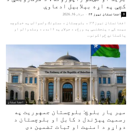
کچې په اړه بېلابېل ادعاوې
افغانستان نیوز ۲۴
-
جولای 16, 2026
0
افغانستان نیوز۲۴: د بلوچستان د مستونګ ولسوالۍ په خډکوچه
سیمه کې د پنجشنبې په ورځ، د جولای په ۱۶مه، د وسله‌والو او
پاکستاني ځواکونو...
افغانستان
مير يار بلوچ: بلوچستان جمهوریت په
رسمیت پېژندل د کابل او بلوچستان د
دواړو د امنیت او ثبات تضمین دی