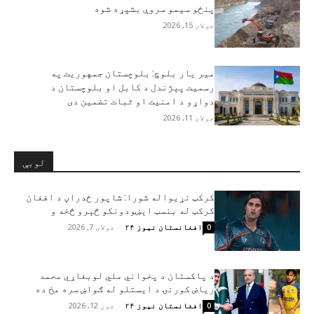
پنځو سیمو سروې بشپړه شوه
جولای 15, 2026
مير يار بلوچ: بلوچستان جمهوریت په
رسمیت پېژندل د کابل او بلوچستان د
دواړو د امنیت او ثبات تضمین دی
جولای 11, 2026
لوبې
کرکټ نړيواله شورا: شاپور ځدراڼ د افغان
کرکټ له بنسټ اېښودونکو څېرو څخه و
افغانستان نیوز ۲۴
-
جولای 7, 2026
0
د پاکستان د پخواني ملي لوبغاړي محمد
ریاض کورنۍ د ایستلو له ګواښ سره مخ ده
افغانستان نیوز ۲۴
-
جون 12, 2026
0