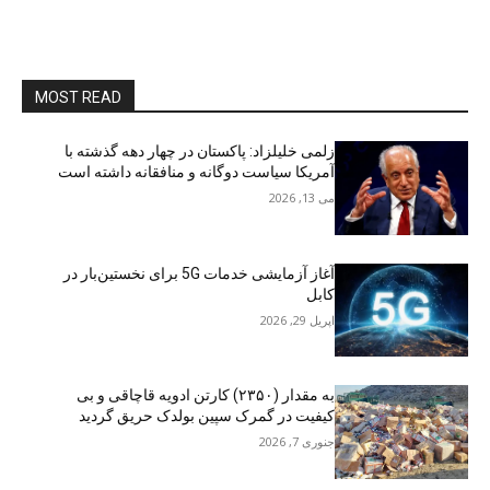
MOST READ
زلمی خلیلزاد: پاکستان در چهار دهه گذشته با
آمریکا سیاست دوگانه و منافقانه داشته است
می 13, 2026
آغاز آزمایشی خدمات 5G برای نخستین‌بار در
کابل
اپریل 29, 2026
به مقدار (۲۳۵۰) کارتن ادویه قاچاقی و بی
کیفیت در گمرک سپین بولدک حریق گردید
جنوری 7, 2026