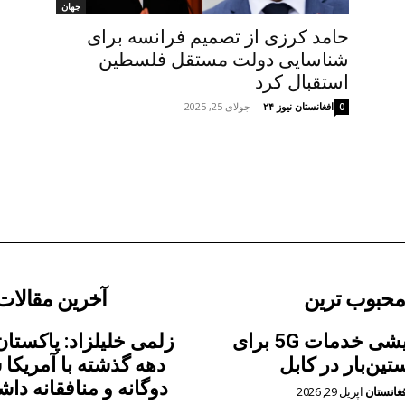
جهان
حامد کرزی از تصمیم فرانسه برای
شناسایی دولت مستقل فلسطین
استقبال کرد
افغانستان نیوز ۲۴
-
جولای 25, 2025
0
محبوب ترین
آخرین مقالات
آغاز آزمایشی خدمات 5G برای
زلمی خلیلزاد: پاکستان
تین‌بار در کابل
دهه گذشته با آمریکا
دوگانه و منافقانه دا
فغانستان
اپریل 29, 2026