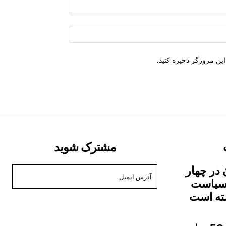
ایمیل:*
صفحه
وب:
ین مرورگر ذخیره کنید.
مشترک شوید
 در چهار
 سیاست
شته است
من می خواهم در