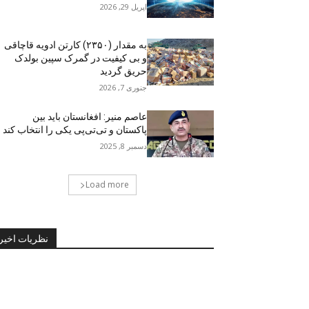
اپریل 29, 2026
به مقدار (۲۳۵۰) کارتن ادویه قاچاقی
و بی کیفیت در گمرک سپین بولدک
حریق گردید
جنوری 7, 2026
عاصم منیر: افغانستان باید بین
پاکستان و تی‌تی‌پی یکی را انتخاب کند
دسمبر 8, 2025
Load more
نظریات اخیر