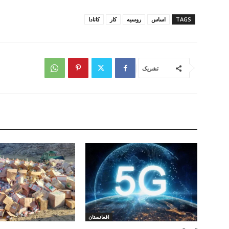
TAGS
اساس
روسیه
کار
کانادا
تشریک
افغانستان