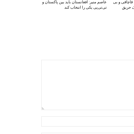
ن ادویه قاچاقی و بی
عاصم منیر: افغانستان باید بین پاکستان و
ک حریق
تی‌تی‌پی یکی را انتخاب کند
نوم::*