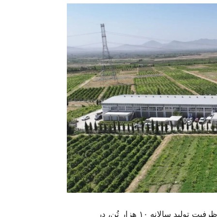
افغانستان نیوز۲۴: یک فابریکه جدید پروسس کشمش با ظرفیت تولید سالانه ۱۰ هزار تُن، در