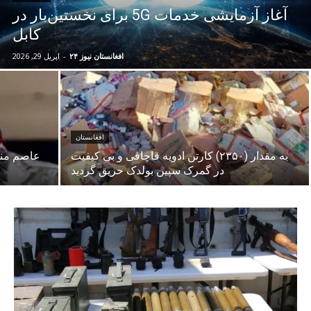
آغاز آزمایشی خدمات 5G برای نخستین‌بار در
کابل
افغانستان نیوز ۲۴
-
اپریل 29, 2026
افغانستان
به مقدار (۲۳۵۰) کارتن ادویه قاچاقی و بی کیفیت
عاصم منیر
در گمرک سپین بولدک حریق گردید