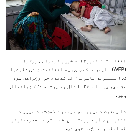
افغانستان نيوز۲۴: د خوړو نړيوال پروګرام
(WFP) راپور ورکوي چې په افغانستان کې شاوخوا
۳.۵ میلیونه ماشومان له شدیدې خوارځواکۍ سره
مخ دي، چې دا د ۲۰۲۴ کال په پرتله ۲۰٪ زیاتوالی
ښیي.
دا وضعیت د نړیوالو مرستو د کمښت، د خوړو د
نشتوالي، او د روغتیايي خدماتو د محدودیتونو
له امله رامنځته شوی دی.