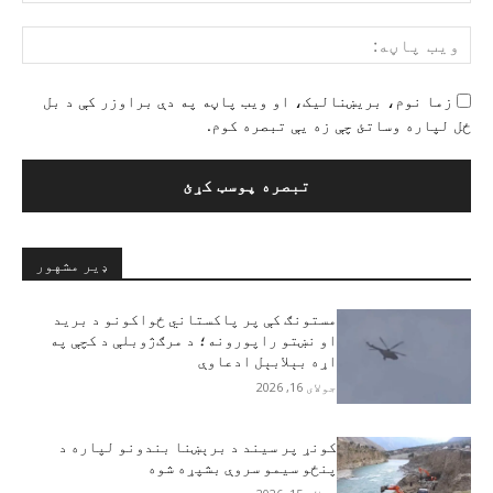
ویب
پاڼ
زما نوم، بریښنالیک، او ویب پاڼه په دې براوزر کې د بل
ځل لپاره وساتئ چې زه یې تبصره کوم.
ډیر مشهور
مستونګ کې پر پاکستاني ځواکونو د برید
او نښتو راپورونه؛ د مرګ‌ژوبلې د کچې په
اړه بېلابېل ادعاوې
جولای 16, 2026
کونړ پر سیند د برېښنا بندونو لپاره د
پنځو سیمو سروې بشپړه شوه