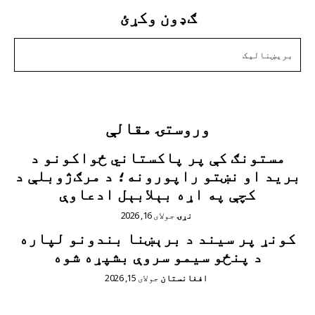
ګډون وکړئ
زه دننه غواړم
وروستۍ مقالې
مستونګ کې پر پاکستاني ځواکونو د
برید او نښتو راپورونه؛ د مرګ‌ژوبلې د
کچې په اړه بېلابېل ادعاوې
نړۍ
جولای 16, 2026
کونړ پر سیند د برېښنا بندونو لپاره
د پنځو سیمو سروې بشپړه شوه
افغانستان
جولای 15, 2026