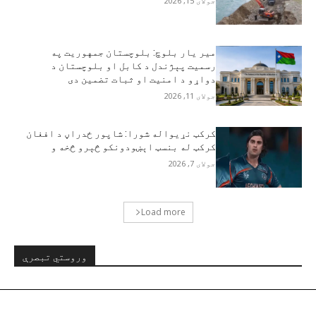
جولای 15, 2026
مير يار بلوچ: بلوچستان جمهوریت په
رسمیت پېژندل د کابل او بلوچستان د
دواړو د امنیت او ثبات تضمین دی
جولای 11, 2026
کرکټ نړيواله شورا: شاپور ځدراڼ د افغان
کرکټ له بنسټ اېښودونکو څېرو څخه و
جولای 7, 2026
Load more
وروستي تبصرې