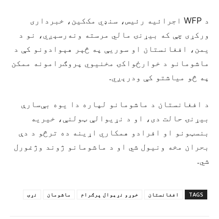
د WFP اجرائیه رئیس، سنډي مک‌کین، خبرداری
ورکړی چې که بیړنۍ مالي مرسته ونه‌رسېږي، نو د
یمن، افغانستان او سوریې په څېر هېوادونو کې د
ماشومانو د خوارځواکۍ مخنیوي پروګرامونه ممکن
په څو میاشتو کې ودرېږي.
د افغانستان د ماشومانو لپاره دا یوه بې‌سارې
بیړنۍ حالت دی، او د نړیوالې ټولنې، خیریه
بنسټونو او افرادو همکاري اړینه ده ترڅو د دې
بحران مخه ونیول شي او د ماشومانو ژوند وژغورل
شي.
TAGS
افغانستان
خوړو نړيوال پرګرام
ماشومان
نړۍ