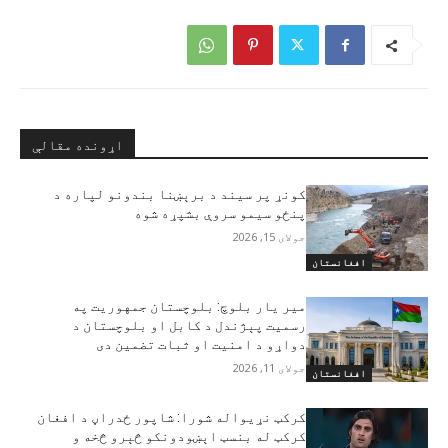
اړونده مقالې
کونړ پر سیند د برېښنا بندونو لپاره د
پنځو سیمو سروې بشپړه شوه
جولای 15, 2026
افغانستان
مير يار بلوچ: بلوچستان جمهوریت په
رسمیت پېژندل د کابل او بلوچستان د
دواړو د امنیت او ثبات تضمین دی
جولای 11, 2026
افغانستان
کرکټ نړيواله شورا: شاپور ځدراڼ د افغان
کرکټ له بنسټ اېښودونکو څېرو څخه و