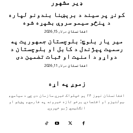
ډیر مشهور
کونړ پر سیند د برېښنا بندونو لپاره
د پنځو سیمو سروې بشپړه شوه
افغانستان
جولای 15, 2026
مير يار بلوچ: بلوچستان جمهوریت په
رسمیت پېژندل د کابل او بلوچستان د
دواړو د امنیت او ثبات تضمین دی
افغانستان
جولای 11, 2026
زموږ په اړه
افغانستان نیوز ۲۴ یو خپلواک خبري سازمان دی چې د سیاسي،
ټولنیزو او اقتصادي برخو تازه خبرونه په فارسي، پښتو او
انګلیسي ژبو خپروي