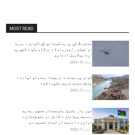
MOST READ
مستونګ کې پر پاکستاني ځواکونو د برید
او نښتو راپورونه؛ د مرګ‌ژوبلې د کچې په
اړه بېلابېل ادعاوې
جولای 16, 2026
کونړ پر سیند د برېښنا بندونو لپاره د
پنځو سیمو سروې بشپړه شوه
جولای 15, 2026
مير يار بلوچ: بلوچستان جمهوریت په
رسمیت پېژندل د کابل او بلوچستان د
دواړو د امنیت او ثبات تضمین دی
جولای 11, 2026