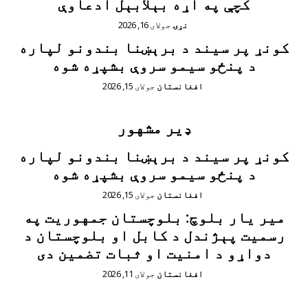
کچې په اړه بېلابېل ادعاوې
نړۍ
جولای 16, 2026
کونړ پر سیند د برېښنا بندونو لپاره
د پنځو سیمو سروې بشپړه شوه
افغانستان
جولای 15, 2026
ډیر مشهور
کونړ پر سیند د برېښنا بندونو لپاره
د پنځو سیمو سروې بشپړه شوه
افغانستان
جولای 15, 2026
مير يار بلوچ: بلوچستان جمهوریت په
رسمیت پېژندل د کابل او بلوچستان د
دواړو د امنیت او ثبات تضمین دی
افغانستان
جولای 11, 2026