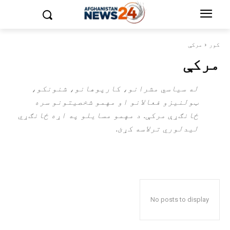
کور
مرکې
مرکې
له سیاسي مشرانو، کارپوهانو، شنونکو،
ټولنیزو فعالانو او مهمو شخصیتونو سره
ځانګړې مرکې. د مهمو مسایلو په اړه ځانګړي
لیدلوري ترلاسه کړئ.
No posts to display