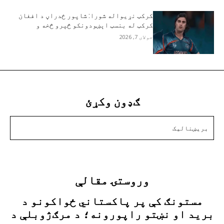
کرکټ نړيواله شورا: شاپور ځدراڼ د افغان
کرکټ له بنسټ اېښودونکو څېرو څخه و
جولای 7, 2026
ګډون وکړئ
زه دننه غواړم
وروستۍ مقالې
مستونګ کې پر پاکستاني ځواکونو د
برید او نښتو راپورونه؛ د مرګ‌ژوبلې د