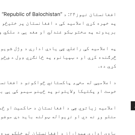
افغا
په خپره کړې اعلامیه کې د افغانستان پر ختیځو 
بریدونه په سختو ټکو غندلي او هغه یې د ملکي و
په اعلامیه کې راغلي چې یادې ادارې د وژل شویو
څرګنده کړې او د ټپیانو، په ځانګړي ډول د ښځو 
کړې ده.
د اعلامیې له مخې، پاکستاني ځواکونو د افغانست
خوست او پکتیکا ولایتونو په ځینو سیمو کې یې ب
اعلامیه زیاتوي چې د افغانستان د حاکمیت او ځم
منلو وړ نه دي او نړیواله ټولنه باید دې موضوع
یادې ادارې همداراز د افغانستان له خلکو سره خ