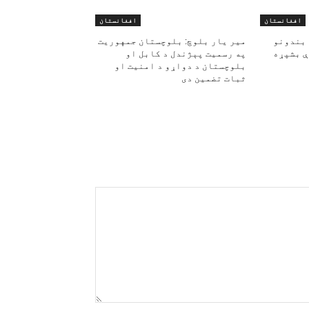
افغانستان
افغانستان
 بندونو
مير يار بلوچ: بلوچستان جمهوریت
ې بشپړه
په رسمیت پېژندل د کابل او
بلوچستان د دواړو د امنیت او
ثبات تضمین دی