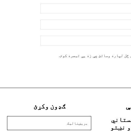
نوم:*
بریښنالیک:*
ویب
پاڼه:
ځل لپاره وساتئ چې زه یې تبصره کوم.
ې
ګډون وکړئ
ستاني
و نښتو