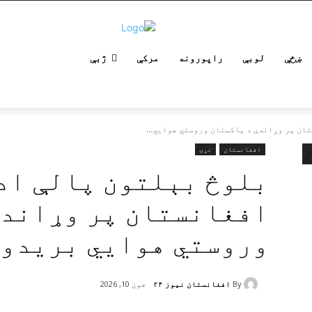
ښځې
لوبې
راپورونه
مرکې
ژبې
ان پر وړاندې د پاکستان وروستي هوايي...
افغانستان
نړۍ
بلوڅ بېلتون‌ پالې اد
افغانستان پر وړاندې
وروستي هوايي بریدون
By
افغانستان نیوز ۲۴
جون 10, 2026