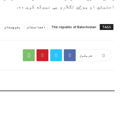
امنیتي او پوځي تګلارو یې نیوکه کړې ده.
TAGS
The republic of Balochistan
افغانستان
بلوچستان
شریکول