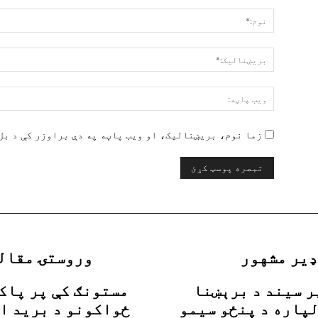
تبصرې:
زما نوم، بریښنالیک، او ویب پاڼه په دې براوزر کې د بل 
ډیر مشهور
وروستۍ مقال
ر سیند د برېښنا
مستونګ کې پر پاک
پاره د پنځو سیمو
ځواکونو د برید ا