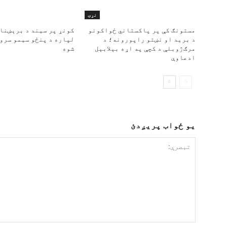
نړۍ
مستونګ کې پر پاکستاني ځواکونو
کونړ پر سیند د برېښنا
د برید او نښتو راپورونه؛ د
لپاره د پنځو سیمو سرو
مرګ‌ژوبلې د کچې په اړه بېلابېل
شوه
ادعاوې
یو ځواب پریږدئ