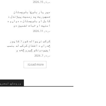
جولای 15, 2026
مير يار بلوچ: بلوچستان
جمهوریت په رسمیت پېژندل د
کابل او بلوچستان د دواړو د
امنیت او ثبات تضمین دی
جولای 11, 2026
کرکټ نړيواله شورا: شاپور
ځدراڼ د افغان کرکټ له بنسټ
اېښودونکو څېرو څخه و
جولای 7, 2026
Load more
وروستي تبصرې