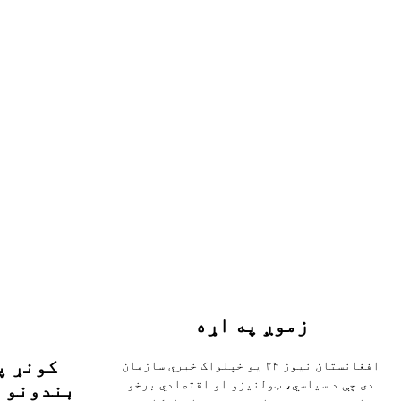
زموږ په اړه
کونړ پ
افغانستان نیوز ۲۴ یو خپلواک خبري سازمان
دی چې د سیاسي، ټولنیزو او اقتصادي برخو
بندونو ل