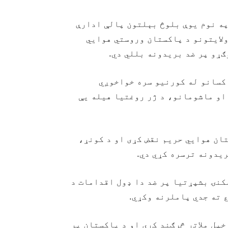
نستان نیوز۲۴: د “Republic of Balochistan” په نوم یوې بلوڅ بېلتون‌ پالې ادارې
ولایتونو د پاکستان وروستي هوايي
ګړو پر ضد بریدونه بللي دي.
 کسانو له کورنیو سره خواخوږي
او ماشومانو، د ژر روغتیا هیله یې
ان هوايي حریم نقض کړی او د کونړ،
ریدونه ترسره کړي دي.
کنۍ بشپړتیا پر ضد دا ډول اقدامات د
 ته جدي پاملرنه وکړي.
پل ملاتړ څرګند کړی او د پاکستان پر