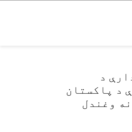
ارې د
 د پاکستان
ه وغندل