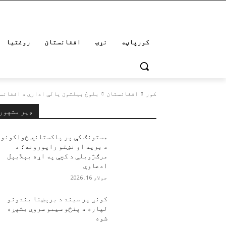
کورپاڼه
نړۍ
افغانستان
روغتیا
کور
افغانستان
بلوڅ بېلتون‌ پالې ادارې د افغانست
ډیر مشهور
مستونګ کې پر پاکستاني ځواکونو
د برید او نښتو راپورونه؛ د
مرګ‌ژوبلې د کچې په اړه بېلابېل
ادعاوې
جولای 16, 2026
کونړ پر سیند د برېښنا بندونو
لپاره د پنځو سیمو سروې بشپړه
شوه