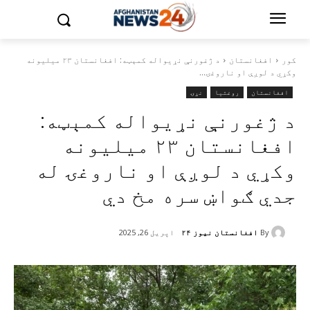
کور
افغانستان
د ژغورنې نړيواله کمېټه: افغانستان ۲۳ ميليونه
وکړي د لوږې او ناروغۍ...
افغانستان
روغتیا
نړۍ
د ژغورنې نړيواله کمېټه:
افغانستان ۲۳ ميليونه
وکړي د لوږې او ناروغۍ له
جدي ګواښ سره مخ دي
By
افغانستان نیوز ۲۴
اپریل 26, 2025