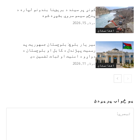
کونړ پر سیند د برېښنا بندونو لپاره د
پنځو سیمو سروې بشپړه شوه
جولای 15, 2026
افغانستان
مير يار بلوچ: بلوچستان جمهوریت په
رسمیت پېژندل د کابل او بلوچستان د
دواړو د امنیت او ثبات تضمین دی
جولای 11, 2026
افغانستان
یو ځواب پریږدئ