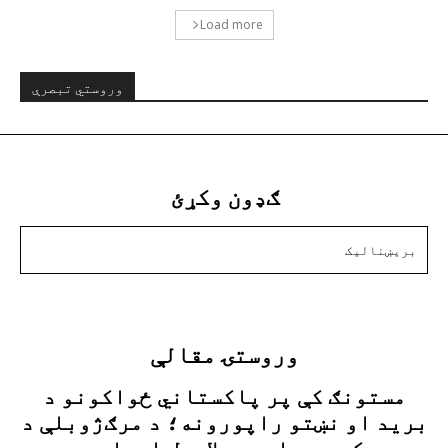
Load more
وروستي تبصرې
ګډون وکړئ
زه دننه غواړم
وروستۍ مقالې
مستونګ کې پر پاکستاني ځواکونو د
برید او نښتو راپورونه؛ د مرګ‌ژوبلې د