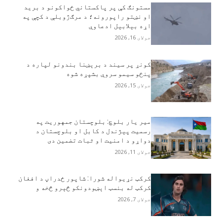
مستونګ کې پر پاکستاني ځواکونو د برید
او نښتو راپورونه؛ د مرګ‌ژوبلې د کچې په
اړه بېلابېل ادعاوې
جولای 16, 2026
کونړ پر سیند د برېښنا بندونو لپاره د
پنځو سیمو سروې بشپړه شوه
جولای 15, 2026
مير يار بلوچ: بلوچستان جمهوریت په
رسمیت پېژندل د کابل او بلوچستان د
دواړو د امنیت او ثبات تضمین دی
جولای 11, 2026
کرکټ نړيواله شورا: شاپور ځدراڼ د افغان
کرکټ له بنسټ اېښودونکو څېرو څخه و
جولای 7, 2026