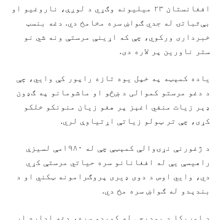
افغانستان ۲۳ میلیونه وګړي د لوږې، ناروغیو او
بې‌ثباتۍ له جدي ګواښ سره مخامخ دي. دغه بنسټ
خبرداری ورکوي، چې که اړینې مرستې ونه شي نو
ستر ناورین پر لاره دی.
یاده کمېټه په خپل یوه تازه راپور کې وايي، چې
د دغو مرستو کموالی د ښځو او ماشومانو په ګډون
ډېر زیات منفي اغېز پر هغو زیان‌ منونکو خلکو
کړی، چې تر ټولو زیاتې اړتیاوې لري.
د ژغورنې نړۍوالې کمېټې چې له ۱۹۸۰مې لسیزې
راهیسې یې له افغانانو سره حیاتي مرستې کړي
دي، وايي اوس د دوی ډیری پروګرامونه ټکني او د
بندېدو له ګواښ سره مخ دي.
د امریکا د بودیجې له کمېدو سره، دغه اداره اړ