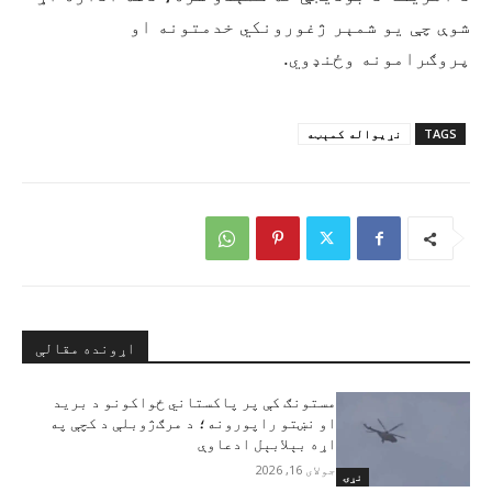
شوې چې یو شمېر ژغورونکي خدمتونه او
پروګرامونه وځنډوي.
TAGS
نړيواله کمېټه
اړونده مقالې
مستونګ کې پر پاکستاني ځواکونو د برید
او نښتو راپورونه؛ د مرګ‌ژوبلې د کچې په
اړه بېلابېل ادعاوې
جولای 16, 2026
نړۍ