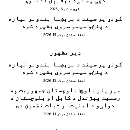
کچې په اړه بېلابېل ادعاوې
نړۍ
جولای 16, 2026
کونړ پر سیند د برېښنا بندونو لپاره
د پنځو سیمو سروې بشپړه شوه
افغانستان
جولای 15, 2026
ډیر مشهور
کونړ پر سیند د برېښنا بندونو لپاره
د پنځو سیمو سروې بشپړه شوه
افغانستان
جولای 15, 2026
مير يار بلوچ: بلوچستان جمهوریت په
رسمیت پېژندل د کابل او بلوچستان د
دواړو د امنیت او ثبات تضمین دی
افغانستان
جولای 11, 2026