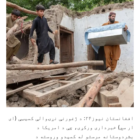
افغانستان نيوز۲۴: د ژغورنې نړۍوالې کمېټې (ای
ار سي) خبرداری ورکړی، چې د امریکا د
بشردوستانه مرستو له کمېدو وروسته د