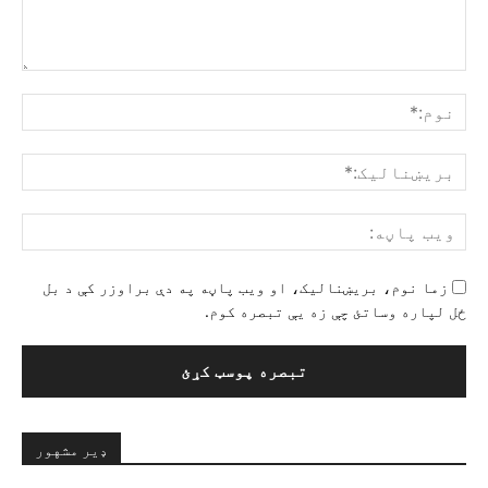
تبصرې:
نوم
بری
ویب
پاڼ
زما نوم، بریښنالیک، او ویب پاڼه په دې براوزر کې د بل
ځل لپاره وساتئ چې زه یې تبصره کوم.
ډیر مشهور