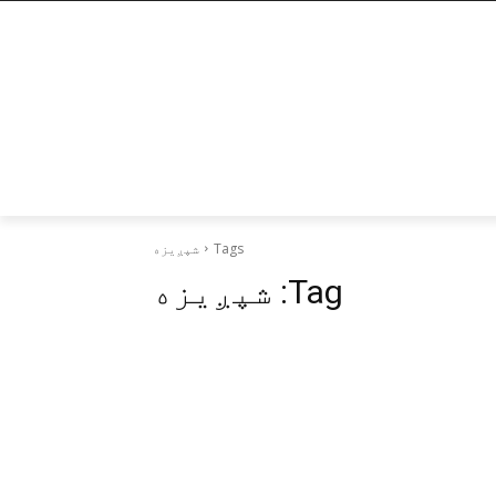
Tags
شپږیزه
Tag:
شپږیزه