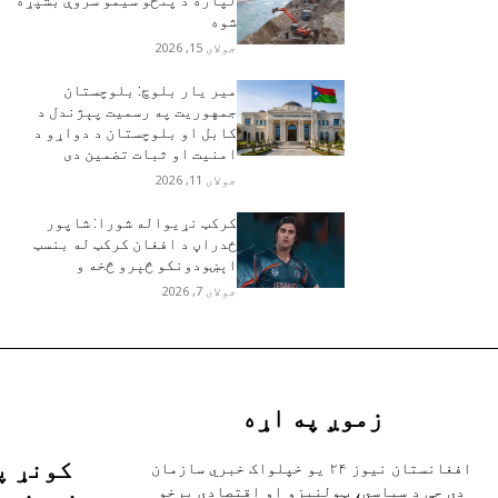
شوه
جولای 15, 2026
مير يار بلوچ: بلوچستان
جمهوریت په رسمیت پېژندل د
کابل او بلوچستان د دواړو د
امنیت او ثبات تضمین دی
جولای 11, 2026
کرکټ نړيواله شورا: شاپور
ځدراڼ د افغان کرکټ له بنسټ
اېښودونکو څېرو څخه و
جولای 7, 2026
زموږ په اړه
کونړ پ
افغانستان نیوز ۲۴ یو خپلواک خبري سازمان
دی چې د سیاسي، ټولنیزو او اقتصادي برخو