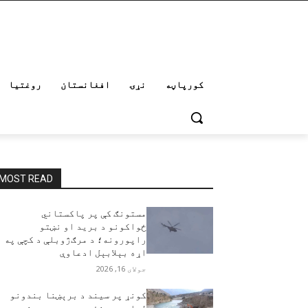
کورپاڼه
نړۍ
افغانستان
روغتیا
MOST READ
مستونګ کې پر پاکستاني
ځواکونو د برید او نښتو
راپورونه؛ د مرګ‌ژوبلې د کچې په
اړه بېلابېل ادعاوې
جولای 16, 2026
کونړ پر سیند د برېښنا بندونو
لپاره د پنځو سیمو سروې بشپړه