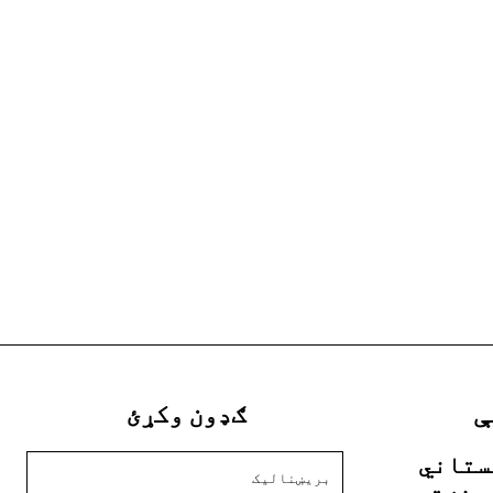
ې
ګډون وکړئ
ستاني