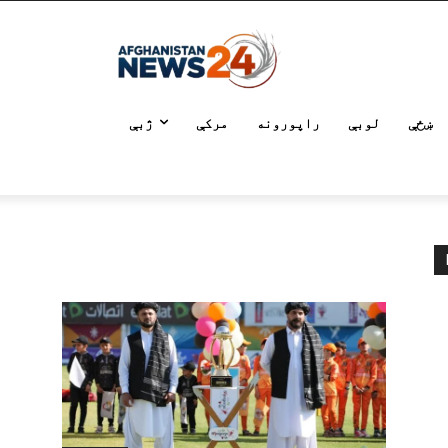
ښځې
لوبې
راپورونه
مرکې
ژبې