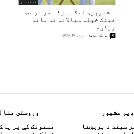
افغانستان
د شپږېزې ليګ پيل؛ امو او مس
عينک خپلو سيالانو ته ماته
ورکړه
ابوبکر صدیق
-
جولای 19, 2025
0
ډیر مشهور
وروستۍ مقال
ر سیند د برېښنا
مستونګ کې پر پاک