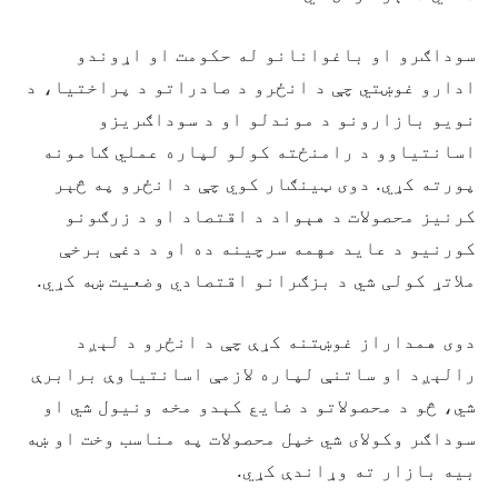
سوداګرو او باغوانانو له حکومت او اړوندو
ادارو غوښتي چې د انځرو د صادراتو د پراختیا، د
نویو بازارونو د موندلو او د سوداګریزو
اسانتیاوو د رامنځته کولو لپاره عملي ګامونه
پورته کړي. دوی ټینګار کوي چې د انځرو په څېر
کرنیز محصولات د هېواد د اقتصاد او د زرګونو
کورنیو د عاید مهمه سرچینه ده او د دغې برخې
ملاتړ کولی شي د بزګرانو اقتصادي وضعیت ښه کړي.
دوی همداراز غوښتنه کړې چې د انځرو د لېږد
رالېږد او ساتنې لپاره لازمې اسانتیاوې برابرې
شي، څو د محصولاتو د ضایع کېدو مخه ونیول شي او
سوداګر وکولای شي خپل محصولات په مناسب وخت او ښه
بیه بازار ته وړاندې کړي.