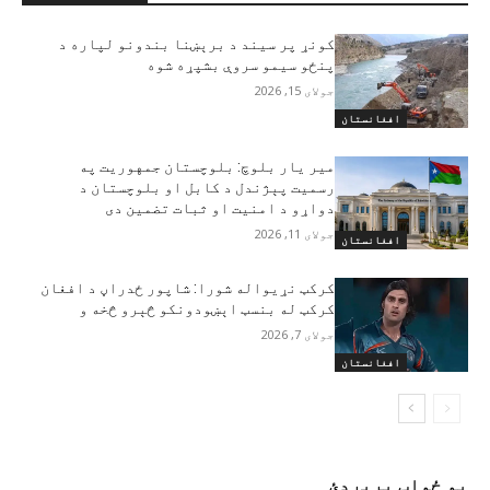
کونړ پر سیند د برېښنا بندونو لپاره د
پنځو سیمو سروې بشپړه شوه
جولای 15, 2026
افغانستان
مير يار بلوچ: بلوچستان جمهوریت په
رسمیت پېژندل د کابل او بلوچستان د
دواړو د امنیت او ثبات تضمین دی
جولای 11, 2026
افغانستان
کرکټ نړيواله شورا: شاپور ځدراڼ د افغان
کرکټ له بنسټ اېښودونکو څېرو څخه و
جولای 7, 2026
افغانستان
یو ځواب پریږدئ