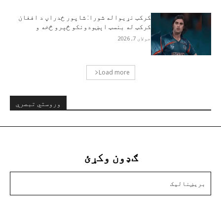
کرکټ نړيواله شورا: شاپور ځدراڼ د افغان
کرکټ له بنسټ اېښودونکو څېرو څخه و
جولای 7, 2026
Load more
وروستي تبصرې
ګډون وکړئ
زه دننه غواړم