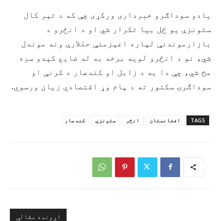
یادو سوداګرو خبرداری ورکړی چې که د تېر کال
ستونزې یو ځل بیا تکرار شي او د انځرو د
بازارموندنې لپاره اغېزمنې حللارې ونه موندل
شي، نو د انځرو لویه برخه به له ضایع کېدو سره
مخ شي، چې دا به د زابل او کندهار د کرنې او
سوداګرۍ سکتور ته د پام وړ اقتصادي زیان ورسوي.
TAGS
افغانستان
انځر
ستونزې
کندهار
اړونده مقالې