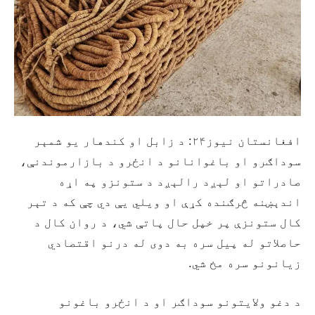
افغانستان نيوز۲۴: د زابل او کندهار یو شمېر
سوداګرو او باغوانانو د انځرو د بازارموندنې،
صادراتو او لېږد رالېږد د ستونزو په اړه
اندېښنه څرګنده کړې او ویلي یې دي چې که د تېر
کال ستونزې پر خپل حال پاتې شي، د روان کال د
حاصلاتو له پیل سره به دوی له درنو اقتصادي
زیانونو سره مخ شي.
د دغو ولایتونو سوداګر او د انځرو باغونو