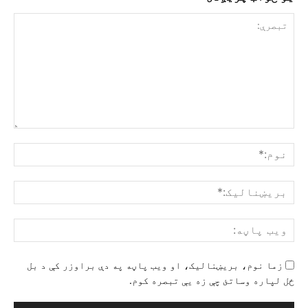
تبصرې:
نوم
بری
ویب
پاڼ
زما نوم، بریښنالیک، او ویب پاڼه په دې براوزر کې د بل
ځل لپاره وساتئ چې زه یې تبصره کوم.