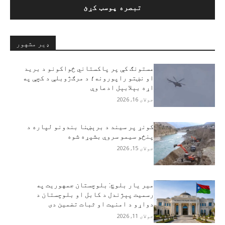
ډیر مشهور
مستونګ کې پر پاکستاني ځواکونو د برید
او نښتو راپورونه؛ د مرګ‌ژوبلې د کچې په
اړه بېلابېل ادعاوې
جولای 16, 2026
کونړ پر سیند د برېښنا بندونو لپاره د
پنځو سیمو سروې بشپړه شوه
جولای 15, 2026
مير يار بلوچ: بلوچستان جمهوریت په
رسمیت پېژندل د کابل او بلوچستان د
دواړو د امنیت او ثبات تضمین دی
جولای 11, 2026