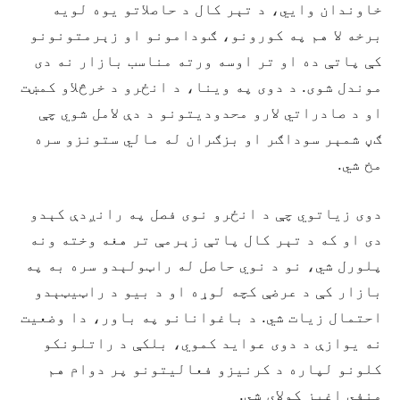
خاوندان وایي، د تېر کال د حاصلاتو یوه لویه
برخه لا هم په کورونو، ګودامونو او زېرمتونونو
کې پاتې ده او تر اوسه ورته مناسب بازار نه دی
موندل شوی. د دوی په وینا، د انځرو د خرڅلاو کمښت
او د صادراتي لارو محدودیتونو د دې لامل شوي چې
ګڼ شمېر سوداګر او بزګران له مالي ستونزو سره
مخ شي.
دوی زیاتوي چې د انځرو نوی فصل په رانږدې کېدو
دی او که د تېر کال پاتې زېرمې تر هغه وخته ونه
پلورل شي، نو د نوي حاصل له راټولېدو سره به په
بازار کې د عرضې کچه لوړه او د بیو د راټیټېدو
احتمال زیات شي. د باغوانانو په باور، دا وضعیت
نه یوازې د دوی عواید کموي، بلکې د راتلونکو
کلونو لپاره د کرنیزو فعالیتونو پر دوام هم
منفي اغېز کولای شي.