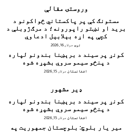
وروستۍ مقالې
مستونګ کې پر پاکستاني ځواکونو د
برید او نښتو راپورونه؛ د مرګ‌ژوبلې د
کچې په اړه بېلابېل ادعاوې
نړۍ
جولای 16, 2026
کونړ پر سیند د برېښنا بندونو لپاره
د پنځو سیمو سروې بشپړه شوه
افغانستان
جولای 15, 2026
ډیر مشهور
کونړ پر سیند د برېښنا بندونو لپاره
د پنځو سیمو سروې بشپړه شوه
افغانستان
جولای 15, 2026
مير يار بلوچ: بلوچستان جمهوریت په